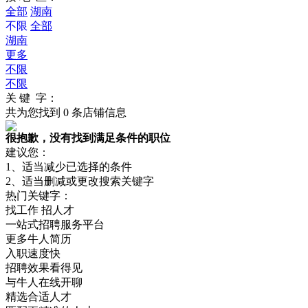
全部
湖南
不限
全部
湖南
更多
不限
不限
关 键 字：
共为您找到
0
条店铺信息
很抱歉，没有找到满足条件的职位
建议您：
1、适当减少已选择的条件
2、适当删减或更改搜索关键字
热门关键字：
找工作 招人才
一站式招聘服务平台
更多牛人简历
入职速度快
招聘效果看得见
与牛人在线开聊
精选合适人才