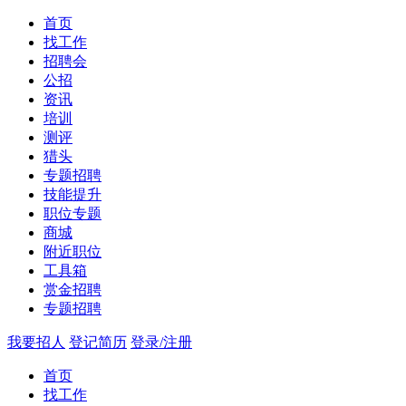
首页
找工作
招聘会
公招
资讯
培训
测评
猎头
专题招聘
技能提升
职位专题
商城
附近职位
工具箱
赏金招聘
专题招聘
我要招人
登记简历
登录/注册
首页
找工作